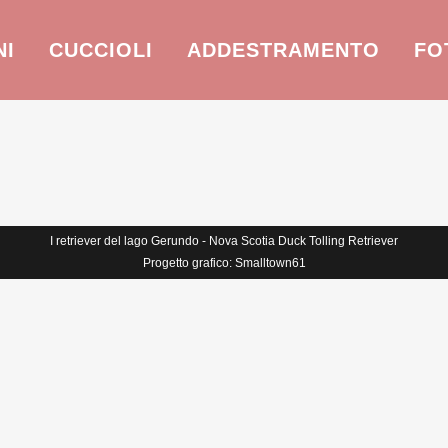
NI
CUCCIOLI
ADDESTRAMENTO
FO
I retriever del lago Gerundo - Nova Scotia Duck Tolling Retriever
Progetto grafico: Smalltown61